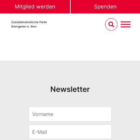
Mitglied werden
Spenden
Sozialdemokratische Partei
Bremgarten b. Bern
Newsletter
V
o
r
E
n
-
a
M