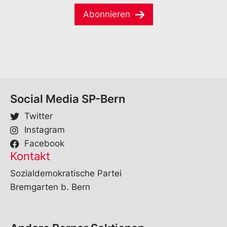
m
a
e
Abonnieren
i
*
l
*
Social Media SP-Bern
Twitter
Instagram
Facebook
Kontakt
Sozialdemokratische Partei
Bremgarten b. Bern